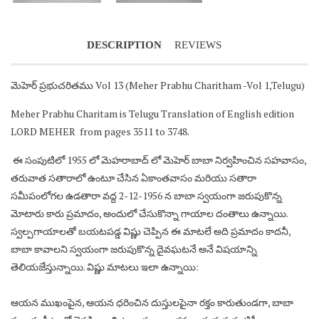
DESCRIPTION
REVIEWS
మెహెర్ ప్రభుచరితము Vol 13 (Meher Prabhu Charitham -Vol 1,Telugu)
Meher Prabhu Charitam is Telugu Translation of English edition
LORD MEHER from pages 3511 to 3748.
ఈ సంపుటిలో 1955 లో మెహరాబాద్ లో మెహెర్ బాబా నిర్వహించిన సహవాసం,
తరువాత సతారాలో ఉంటూ చేసిన ఏకాంతవాసం మరియు సతారా
సమీపంలోగల ఉడతారా వద్ద 2-12-1956 న బాబా స్వయంగా జరుపుకొన్న
మోటారు కారు ప్రమాదం, అందులో చేసుకొన్నా గాయాల దంతాలు ఉన్నాయి.
స్వల్పగాయాలతో బయటపడ్డ విష్ణు చెప్పిన ఈ మాటలే అది ప్రమాదం కాదనీ,
బాబా కావాలని స్వయంగా జరుపుకొన్న దైవఘటనే అనే విషయాన్ని
తెలియజేస్తున్నాయి. విష్ణు మాటలు ఇలా ఉన్నాయి:
ఆయన ముఖంపైన, ఆయన ధరించిన దుస్తులపైనా రక్తం కారుతుండగా, బాబా