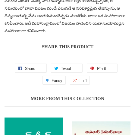
ముందు సీటులో వెనక్కి వాలి ఉన్నారు. అలా రక్తం కారుతున్నప్పటికీ, ఆ
Notifier
సమయంలో బాబా ముఖం నుండి వెలువడే ఆ పరిపూర్ణమైన తేజస్సును, ఆ
Web Push, Email, SMS
దివ్యకాంతుల్ని నేను అంతకుముందెన్నడు చూడలేదు. బాబా ఒక మహారాజులా
కనిపించారు. అదీ మహాసంగ్రామంలో విజయం సాధించిన యెధానుయోధుడైన
మహారాజులా కనిపించారు.
SHARE THIS PRODUCT
Share
Tweet
Pin it
Fancy
+1
MORE FROM THIS COLLECTION