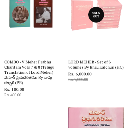
SOLD
OUT
COMBO - V Meher Prabhu
LORD MEHER - Set of 8
Charitam Vols 7 & 8 (Telugu
volumes By Bhau Kalchuri (HC)
Translation of Lord Meher)
Rs. 6,000.00
మెహెర్ ప్రభుచరితము By బావు
Rs. 7,000.00
కల్చురి (PB)
Rs. 180.00
Rs. 400.00